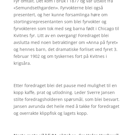
Fyr omtalt. Det kom i bruk i 1877 og var utskilt fra
«Semundsethgarden». Fyrvokterne blei også
presentert, og her kunne forsamlinga høre om
stortingsrepresentanten som blei fyrvokter og
fyrvokteren som tok med seg barna født i Chicago til
Kvitnes fyr. Litt av en overgang! Foredraget blei
avslutta med noen betraktinger om «Anna på fyret»
og hennes barn, det dramatiske forliset ved fyret 3.
februar 1902 og om tyskernes fort på Kvitnes i
krigsåra.
Etter foredraget blei det pause med mulighet til en
kopp kaffe, prat og utlodning. Leder Sverre Jansen
stilte foredragsholderen spørsmål, som blei besvart.
Jansen avrunda det heile med å takke for foredraget
og overrakte klippfisk og lagets kopp.