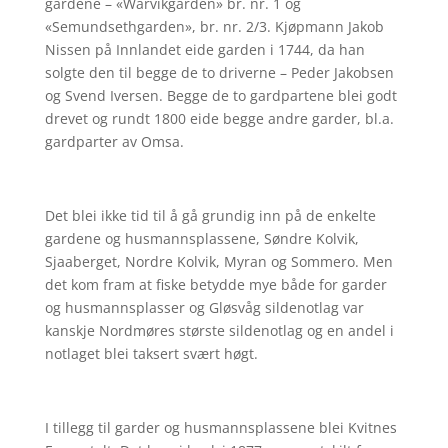
gardene – «Warvikgarden» br. nr. 1 og
«Semundsethgarden», br. nr. 2/3. Kjøpmann Jakob
Nissen på Innlandet eide garden i 1744, da han
solgte den til begge de to driverne – Peder Jakobsen
og Svend Iversen. Begge de to gardpartene blei godt
drevet og rundt 1800 eide begge andre garder, bl.a.
gardparter av Omsa.
Det blei ikke tid til å gå grundig inn på de enkelte
gardene og husmannsplassene, Søndre Kolvik,
Sjaaberget, Nordre Kolvik, Myran og Sommero. Men
det kom fram at fiske betydde mye både for garder
og husmannsplasser og Gløsvåg sildenotlag var
kanskje Nordmøres største sildenotlag og en andel i
notlaget blei taksert svært høgt.
I tillegg til garder og husmannsplassene blei Kvitnes