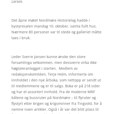
Larsen.
Det åpne møtet Nordmøre Historielag hadde i
bystyresalen mandag 10. oktober, samla fullt hus.
Nærmere 80 personer var til stede og galleriet måtte
taes i bruk.
Leder Sverre Jansen kunne ønske den store
forsamlinga velkommen, men dessverre virka ikke
høgtaleranlegget i starten. Medlem av
redaksjonskomitéen, Terje Holm, informerte om
innholdet i den nye årboka, som nettopp er sendt ut
til medlemmene og er til salgs. Boka er på 218 sider
og har et assortert innhold. Fra de moderne MRF
båtene og bussruter på Nordmøre – til flyruter og
flystyrt etter krigen og krigsminner fra Tingvold, for å
nemne noen artikler. Også i år var det blitt plass til