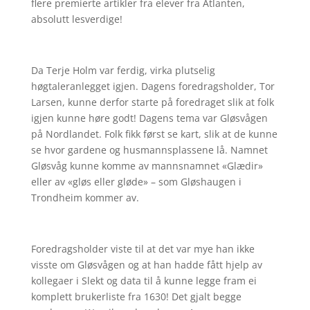
flere premierte artikler fra elever fra Atlanten,
absolutt lesverdige!
Da Terje Holm var ferdig, virka plutselig
høgtaleranlegget igjen. Dagens foredragsholder, Tor
Larsen, kunne derfor starte på foredraget slik at folk
igjen kunne høre godt! Dagens tema var Gløsvågen
på Nordlandet. Folk fikk først se kart, slik at de kunne
se hvor gardene og husmannsplassene lå. Namnet
Gløsvåg kunne komme av mannsnamnet «Glædir»
eller av «gløs eller gløde» – som Gløshaugen i
Trondheim kommer av.
Foredragsholder viste til at det var mye han ikke
visste om Gløsvågen og at han hadde fått hjelp av
kollegaer i Slekt og data til å kunne legge fram ei
komplett brukerliste fra 1630! Det gjalt begge