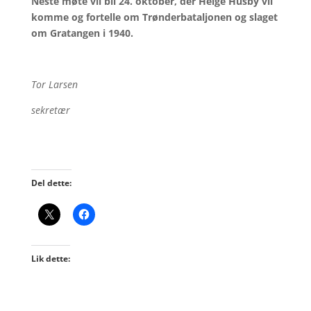
Neste møte vil bli 24. oktober, der Helge Husby vil
komme og fortelle om Trønderbataljonen og slaget
om Gratangen i 1940.
Tor Larsen
sekretær
Del dette:
Lik dette: