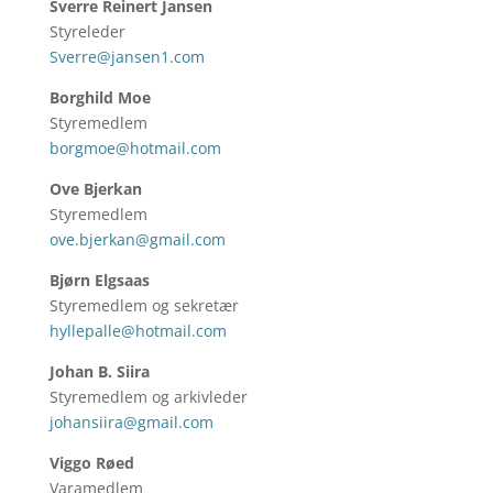
Sverre Reinert Jansen
Styreleder
Sverre@jansen1.com
Borghild Moe
Styremedlem
borgmoe@hotmail.com
Ove Bjerkan
Styremedlem
ove.bjerkan@gmail.com
Bjørn Elgsaas
Styremedlem og sekretær
hyllepalle@hotmail.com
Johan B. Siira
Styremedlem og arkivleder
johansiira@gmail.com
Viggo Røed
Varamedlem