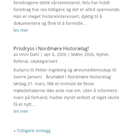
foredragene dette vårsemesteret. Nils har holdt
foredrag hos oss tidligere og det er alltid spennende.
Han er meget historieinteressert, dyktig til å
dokumentere og flink til å formidle...
les mer
Prisdryss i Nordmøre Historielag!
av
Unni Dahl
|
apr 6, 2026
|
Møter 2026
,
Nyhet
,
Referat
,
Ukategorisert
Kulipris til Petter Ingeberg og æresmedlemsskap til
Sverre Jansen! Årsmøtet i Nordmøre Historielag
lørdag 21. mars, fikk et innhold de fleste
møtedeltakerne ikke ante noe om. Uten å informere
noen på forhand, hadde styret vedtatt at laget skulle
få et nytt...
les mer
« Tidligere innlegg