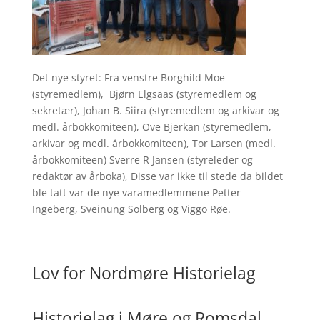
Det nye styret: Fra venstre Borghild Moe
(styremedlem), Bjørn Elgsaas (styremedlem og
sekretær), Johan B. Siira (styremedlem og arkivar og
medl. årbokkomiteen), Ove Bjerkan (styremedlem,
arkivar og medl. årbokkomiteen), Tor Larsen (medl.
årbokkomiteen) Sverre R Jansen (styreleder og
redaktør av årboka), Disse var ikke til stede da bildet
ble tatt var de nye varamedlemmene Petter
Ingeberg, Sveinung Solberg og Viggo Røe.
Lov for Nordmøre Historielag
Historielag i Møre og Romsdal