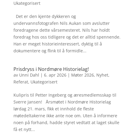
Ukategorisert
Det er den kjente dykkeren og
undervannsfotografen Nils Aukan som avslutter
foredragene dette vårsemesteret. Nils har holdt
foredrag hos oss tidligere og det er alltid spennende.
Han er meget historieinteressert, dyktig til å
dokumentere og flink til å formidle...
Prisdryss i Nordmøre Historielag!
av
Unni Dahl
|
6. apr 2026
|
Møter 2026
,
Nyhet
,
Referat
,
Ukategorisert
Kulipris til Petter Ingeberg og æresmedlemsskap til
Sverre Jansen! Årsmøtet i Nordmøre Historielag
lørdag 21. mars, fikk et innhold de fleste
møtedeltakerne ikke ante noe om. Uten å informere
noen på forhand, hadde styret vedtatt at laget skulle
få et nytt...