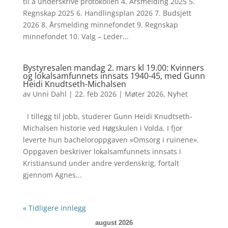
til å underskrive protokollen 4. Årsmelding 2025 5.
Regnskap 2025 6. Handlingsplan 2026 7. Budsjett
2026 8. Årsmelding minnefondet 9. Regnskap
minnefondet 10. Valg – Leder...
Bystyresalen mandag 2. mars kl 19.00: Kvinners
og lokalsamfunnets innsats 1940-45, med Gunn
Heidi Knudtseth-Michalsen
av
Unni Dahl
|
22. feb 2026
|
Møter 2026
,
Nyhet
I tillegg til jobb, studerer Gunn Heidi Knudtseth-
Michalsen historie ved Høgskulen i Volda. I fjor
leverte hun bacheloroppgaven «Omsorg i ruinene».
Oppgaven beskriver lokalsamfunnets innsats i
Kristiansund under andre verdenskrig, fortalt
gjennom Agnes...
« Tidligere innlegg
august 2026