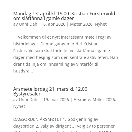
Mandag 13. april kl. 19.00: Kristian Forstervold
om slåttånna i gamle dager
av
Unni Dahl
|
6. apr 2026
|
Møter 2026
,
Nyhet
Velkommen til et nytt interessant møte i regi av
historielaget. Denne gangen er det Kristian
Fostervold som skal fortelle om slåttånna i gamle
dager med hesjing som den sentrale aktiviteten. Han
drar tidslinja om innsamling av vinterfôr til
husdyra...
Årsmøte lørdag 21. mars kl. 12.00 i
Bystyresalen
av
Unni Dahl
|
19. mar 2026
|
Årsmøte
,
Møter 2026
,
Nyhet
DAGSORDEN ÅRSMØTET 1. Godkjenning av
dagsorden 2. Valg av dirigent 3. Valg av to personer