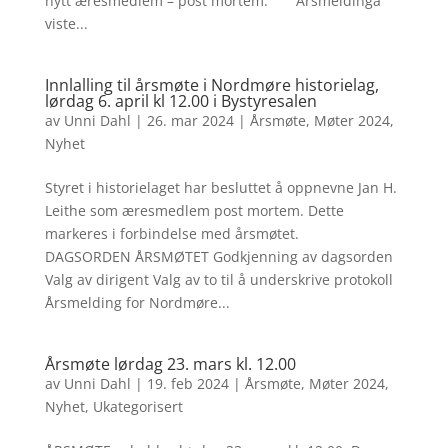
nytt æresmedlem – post mortem. Årsmeldinga
viste...
Innlalling til årsmøte i Nordmøre historielag,
lørdag 6. april kl 12.00 i Bystyresalen
av
Unni Dahl
|
26. mar 2024
|
Årsmøte
,
Møter 2024
,
Nyhet
Styret i historielaget har besluttet å oppnevne Jan H.
Leithe som æres­medlem post mortem. Dette
markeres i forbindelse med årsmøtet.
DAGSORDEN ÅRSMØTET Godkjenning av dagsorden
Valg av dirigent Valg av to til å underskrive protokoll
Årsmelding for Nordmøre...
Årsmøte lørdag 23. mars kl. 12.00
av
Unni Dahl
|
19. feb 2024
|
Årsmøte
,
Møter 2024
,
Nyhet
,
Ukategorisert