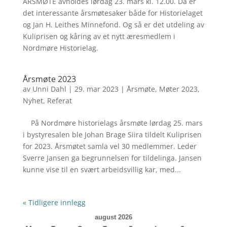
ÅRSMØTE avholdes lørdag 23. mars kl. 12.00. Da er
det interessante årsmøtesaker både for Historielaget
og Jan H. Leithes Minnefond. Og så er det utdeling av
Kuliprisen og kåring av et nytt æresmedlem i
Nordmøre Historielag.
Årsmøte 2023
av
Unni Dahl
|
29. mar 2023
|
Årsmøte
,
Møter 2023
,
Nyhet
,
Referat
På Nordmøre historielags årsmøte lørdag 25. mars
i bystyresalen ble Johan Brage Siira tildelt Kuliprisen
for 2023. Årsmøtet samla vel 30 medlemmer. Leder
Sverre Jansen ga begrunnelsen for tildelinga. Jansen
kunne vise til en svært arbeidsvillig kar, med...
« Tidligere innlegg
august 2026