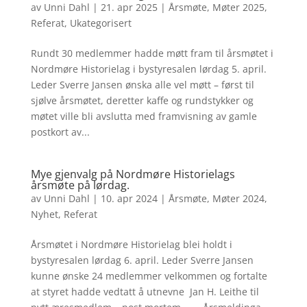
av
Unni Dahl
|
21. apr 2025
|
Årsmøte
,
Møter 2025
,
Referat
,
Ukategorisert
Rundt 30 medlemmer hadde møtt fram til årsmøtet i
Nordmøre Historielag i bystyresalen lørdag 5. april.
Leder Sverre Jansen ønska alle vel møtt – først til
sjølve årsmøtet, deretter kaffe og rundstykker og
møtet ville bli avslutta med framvisning av gamle
postkort av...
Mye gjenvalg på Nordmøre Historielags
årsmøte på lørdag.
av
Unni Dahl
|
10. apr 2024
|
Årsmøte
,
Møter 2024
,
Nyhet
,
Referat
Årsmøtet i Nordmøre Historielag blei holdt i
bystyresalen lørdag 6. april. Leder Sverre Jansen
kunne ønske 24 medlemmer velkommen og fortalte
at styret hadde vedtatt å utnevne Jan H. Leithe til