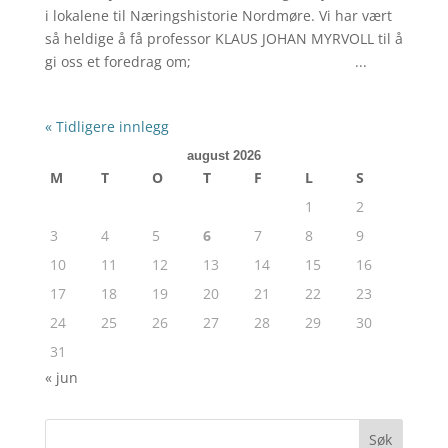
i lokalene til Næringshistorie Nordmøre. Vi har vært
så heldige å få professor KLAUS JOHAN MYRVOLL til å
gi oss et foredrag om; ...
« Tidligere innlegg
august 2026
M
T
O
T
F
L
S
1
2
3
4
5
6
7
8
9
10
11
12
13
14
15
16
17
18
19
20
21
22
23
24
25
26
27
28
29
30
31
« jun