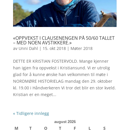
«OPPVEKST I CLAUSENENGEN PÅ 50/60 TALLET
– MED NOEN AVSTIKKERE.»
av
Unni Dahl
|
15. okt 2018
|
Møter 2018
DETTE ER KRISTIAN FOSTERVOLD. Mange kjenner
han igjen fra oppvekst i Kristiansund. Vi er utrolig
glad for å kunne ønske han velkommen til møte i
NORDMØRE HISTORIELAG mandag den 29. oktober
kl. 19.00 i Håndverkeren Vi tror det blir en stor kveld.
Kristian er en meget...
« Tidligere innlegg
august 2026
M
T
O
T
F
L
S