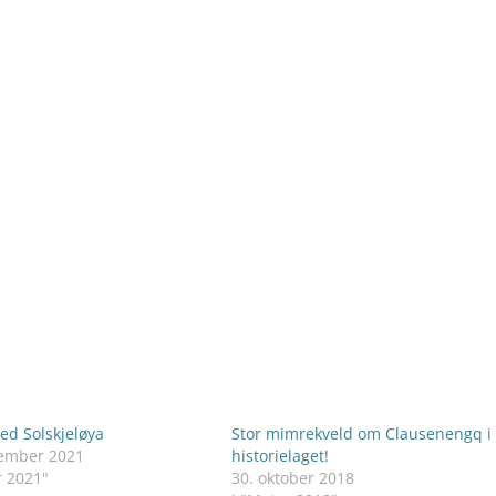
ved Solskjeløya
Stor mimrekveld om Clausenengq i
vember 2021
historielaget!
r 2021"
30. oktober 2018