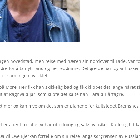
ngen hovedstad, men reise med hæren sin nordover til Lade. Var t
re for å ta nytt land og herredømme. Det greide han og vi husker
for samlingen av riktet.
på Møre. Her fikk han skikkelig bad og fikk klippet det lange håret si
ullt at Ragnvald jarl som klipte det kalte han Harald Hårfagre.
 vet mer og kan mye om det som er planene for kultstedet Bremsnes
.
r åpent for alle. Vi har utlodning og salg av bøker. Kaffe og litt k
a vil Ove Bjerkan fortelle om sin reise langs sørgrensen av Russla