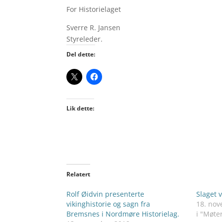
For Historielaget
Sverre R. Jansen
Styreleder.
Del dette:
Lik dette:
Relatert
Rolf Øidvin presenterte
Slaget 
vikinghistorie og sagn fra
18. no
Bremsnes i Nordmøre Historielag.
i "Møte