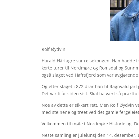
Rolf Øydvin
Harald Hårfagre var reisekongen. Han hadde i
korte turer til Nordmøre og Romsdal og Sunnmø
også slaget ved Hafrsfjord som var avgjørende 
Og etter slaget i 872 drar han til Ragnvald jarl 
Det var ti år siden sist. Skal ha vært så praktf
Noe av dette er sikkert rett. Men Rolf Øydvin
med steinene og treet ved det gamle fergeleiet
Velkommen til møte i Nordmøre Historielag. Det e
Neste samling er julelunsj den 14. desember. D