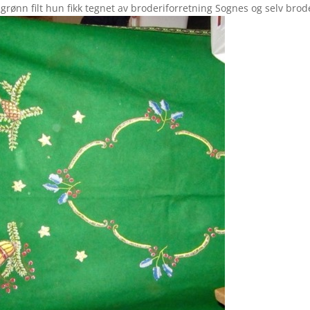
grønn filt hun fikk tegnet av broderiforretning Sognes og selv brod