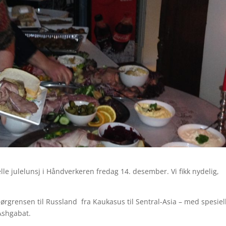
lle julelunsj i Håndverkeren fredag 14. desember. Vi fikk nydelig,
sørgrensen til Russland fra Kaukasus til Sentral-Asia – med spesiel
Ashgabat.