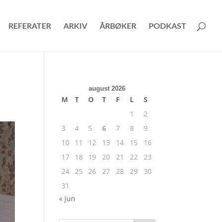
REFERATER
ARKIV
ÅRBØKER
PODKAST
august 2026
M
T
O
T
F
L
S
1
2
3
4
5
6
7
8
9
10
11
12
13
14
15
16
17
18
19
20
21
22
23
24
25
26
27
28
29
30
31
« jun