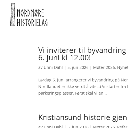
Vi inviterer til byvandri
6. juni kl 12.00!
av
Unni Dahl
|
5. jun 2026
|
Møter 2026
,
Nyhe
Lørdag 6. juni arrangerer vi byvandring på No
Nordlandet er ikke verdt å vite…) Vi starter f
parkeringsplasser. Først skal vi en...
Kristiansund historie gje
av
Unni Dahl
|
5. jun 2026
|
Møter 2026
,
Refer