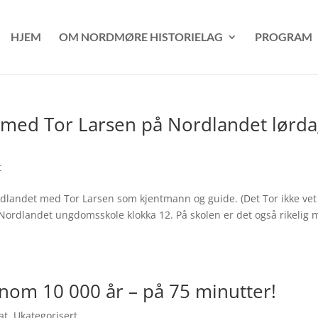
HJEM
OM NORDMØRE HISTORIELAG
PROGRAM
ng med Tor Larsen på Nordlandet lørd
t
rdlandet med Tor Larsen som kjentmann og guide. (Det Tor ikke ve
ra Nordlandet ungdomsskole klokka 12. På skolen er det også rikelig
nnom 10 000 år – på 75 minutter!
at
,
Ukategorisert