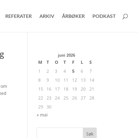
REFERATER
ARKIV
ÅRBØKER
PODKAST
ag
juni 2026
M
T
O
T
F
L
S
1
2
3
4
5
6
7
8
9
10
11
12
13
14
t om
15
16
17
18
19
20
21
 med
22
23
24
25
26
27
28
29
30
« mai