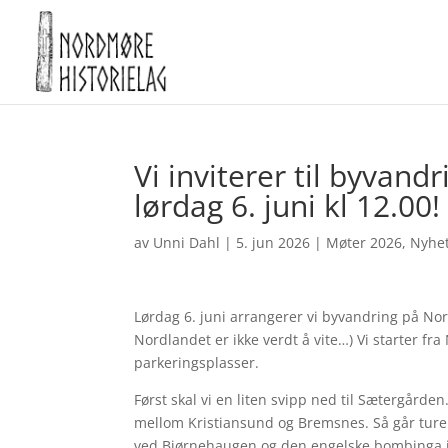
Vi inviterer til byvan
lørdag 6. juni kl 12.00!
av
Unni Dahl
|
5. jun 2026
|
Møter 2026
,
Nyhe
Lørdag 6. juni arrangerer vi byvandring på No
Nordlandet er ikke verdt å vite…) Vi starter f
parkeringsplasser.
Først skal vi en liten svipp ned til Sætergårde
mellom Kristiansund og Bremsnes. Så går turen 
ved Bjørnehaugen og den engelske bombinga i D