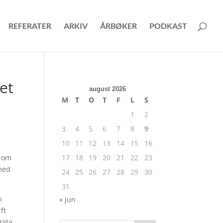
REFERATER
ARKIV
ÅRBØKER
PODKAST
et
august 2026
M
T
O
T
F
L
S
1
2
3
4
5
6
7
8
9
10
11
12
13
14
15
16
t om
17
18
19
20
21
22
23
 med
24
25
26
27
28
29
30
31
n
« jun
ft
gata