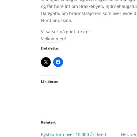
og får høre litt om Brakkebyen, Bjørnehaugstun
Dalegata, om brannstasjonen som overlevde de
Nordlandskaia.
Vi satser på godt turvær.
Velkommen!
Del dette:
Lik dette:
Relatert
Kystkultur i over 10 000 år! Med
Hei, ve