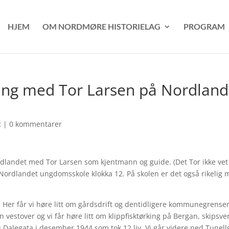
HJEM
OM NORDMØRE HISTORIELAG
PROGRAM
dring med Tor Larsen på Nordland
t
|
0 kommentarer
rdlandet med Tor Larsen som kjentmann og guide. (Det Tor ikke ve
ra Nordlandet ungdomsskole klokka 12. På skolen er det også rikelig
n. Her får vi høre litt om gårdsdrift og dentidligere kommunegrense
vestover og vi får høre litt om klippfisktørking på Bergan, skipsver
alegata i desember 1944 som tok 12 liv. Vi går videre ned Tunell