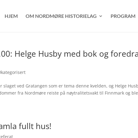
HJEM
OM NORDMØRE HISTORIELAG
PROGRAM
.00: Helge Husby med bok og foredr
Ukategorisert
 er slaget ved Gratangen som er tema denne kvelden, og Helge Hus
mmer fra Nordmøre reiste på nøytralitetsvakt til Finnmark og bl
mla fullt hus!
Referat