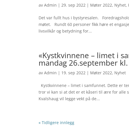
av
Admin
|
29. sep 2022
|
Møter 2022
,
Nyhet
,
Det var fullt hus i bystyresalen. Foredragsho
møtet. Rundt 60 personer fikk høre et engasje
livsvilkår og betydning for...
«Kystkvinnene – limet i 
mandag 26.september kl.
av
Admin
|
19. sep 2022
|
Møter 2022
,
Nyhet
Kystkvinnene – limet i samfunnet. Dette er tem
tror vi kan si at det er et kåseri til ære for a
Kvalshaug vil legge vekt på de...
« Tidligere innlegg