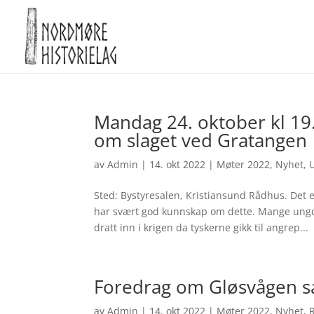
Mandag 24. oktober kl 19
om slaget ved Gratangen
av
Admin
|
14. okt 2022
|
Møter 2022
,
Nyhet
,
Sted: Bystyresalen, Kristiansund Rådhus. Det
har svært god kunnskap om dette. Mange ungdo
dratt inn i krigen da tyskerne gikk til angrep...
Foredrag om Gløsvågen sa
av
Admin
|
14. okt 2022
|
Møter 2022
,
Nyhet
,