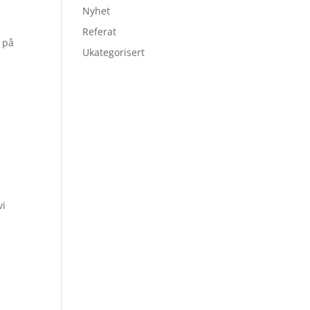
Nyhet
Referat
 på
Ukategorisert
,
vi