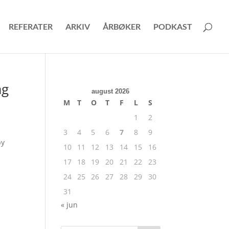
REFERATER
ARKIV
ÅRBØKER
PODKAST
ag
august 2026
M
T
O
T
F
L
S
1
2
3
4
5
6
7
8
9
by
10
11
12
13
14
15
16
e
17
18
19
20
21
22
23
24
25
26
27
28
29
30
31
« jun