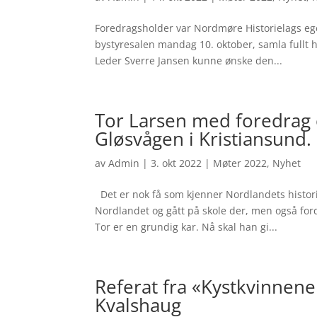
Foredragsholder var Nordmøre Historielags e
bystyresalen mandag 10. oktober, samla fullt h
Leder Sverre Jansen kunne ønske den...
Tor Larsen med foredrag
Gløsvågen i Kristiansund.
av
Admin
|
3. okt 2022
|
Møter 2022
,
Nyhet
Det er nok få som kjenner Nordlandets histori
Nordlandet og gått på skole der, men også ford
Tor er en grundig kar. Nå skal han gi...
Referat fra «Kystkvinnene
Kvalshaug