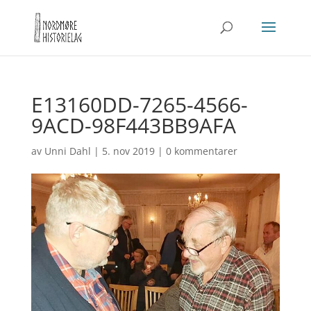
E13160DD-7265-4566-
9ACD-98F443BB9AFA
av
Unni Dahl
|
5. nov 2019
|
0 kommentarer