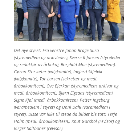
Det nye styret: Fra venstre Johan Brage Siira
(styremedlem og arkivleder), Sverre R Jansen (styreleder
og redaktør av årboka), Borghild Moe (styremedlem),
Gøran Storsæter (valgkomite), Ingjerd Skjelvik
(valgkomite), Tor Larsen (sekretær og medl.
årbokkomiteen), Ove Bjerkan (styremedlem, arkivar og
medl. årbokkomiteen), Bjørn Elgsaas (styremedlem),
Signe Kjøl (medl. årbokkomiteen), Petter Ingeberg
(varamedlem i styret) og Unni Dahl (varamedlem i
styret). Disse var ikke til stede da bildet ble tatt: Terje
Holm (medl. årbokkomiteen), Knut Garshol (revisor) og
Birger Saltbones (revisor).