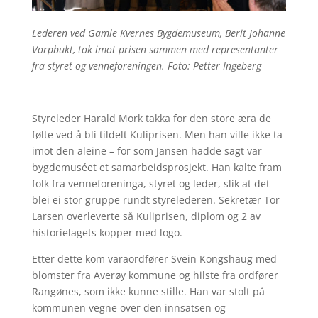
Lederen ved Gamle Kvernes Bygdemuseum, Berit Johanne
Vorpbukt, tok imot prisen sammen med representanter
fra styret og venneforeningen. Foto: Petter Ingeberg
Styreleder Harald Mork takka for den store æra de
følte ved å bli tildelt Kuliprisen. Men han ville ikke ta
imot den aleine – for som Jansen hadde sagt var
bygdemuséet et samarbeidsprosjekt. Han kalte fram
folk fra venneforeninga, styret og leder, slik at det
blei ei stor gruppe rundt styrelederen. Sekretær Tor
Larsen overleverte så Kuliprisen, diplom og 2 av
historielagets kopper med logo.
Etter dette kom varaordfører Svein Kongshaug med
blomster fra Averøy kommune og hilste fra ordfører
Rangønes, som ikke kunne stille. Han var stolt på
kommunen vegne over den innsatsen og