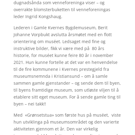
dugnadsånda som venneforeninga viser – og
overrakte blomsterbuketten til venneforeningas
leder Ingrid Kongshaug.
Lederen i Gamle Kvernes Bygdemuseum, Berit
Johanne Vorpbukt avslutta årsmøtet med en flott
orientering om muséet. Ledsaget med fine og
instruktive bilder, fikk vi være med på 80 års
historie, for muséet kunne feire 80 år i november
2021. Hun kunne fortelle at det var en henvendelse
til de fire kommunene i Kvernes prestegjeld fra
museumsnemnda i Kristiansund – om å samle
sammen gamle gjenstander – og sende dem til byen,
til byens framtidige museum, som utløste viljen til å
etablere sitt eget museum. For å sende gamle ting til
byen – nei takk!!
Med «Grønsetstua» som første hus på muséet, viste
hun utviklinga på museumsområdet og den varierte
aktiviteten gjennom et år. Den var virkelig