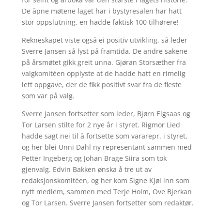
De åpne møtene laget har i bystyresalen har hatt
stor oppslutning, en hadde faktisk 100 tilhørere!
Rekneskapet viste også ei positiv utvikling, så leder
Sverre Jansen så lyst på framtida. De andre sakene
på årsmøtet gikk greit unna. Gjøran Storsæther fra
valgkomitéen opplyste at de hadde hatt en rimelig
lett oppgave, der de fikk positivt svar fra de fleste
som var på valg.
Sverre Jansen fortsetter som leder, Bjørn Elgsaas og
Tor Larsen stilte for 2 nye år i styret. Rigmor Lied
hadde sagt nei til å fortsette som vararepr. i styret,
og her blei Unni Dahl ny representant sammen med
Petter Ingeberg og Johan Brage Siira som tok
gjenvalg. Edvin Bakken ønska å tre ut av
redaksjonskomitéen, og her kom Signe Kjøl inn som
nytt medlem, sammen med Terje Holm, Ove Bjerkan
og Tor Larsen. Sverre Jansen fortsetter som redaktør.