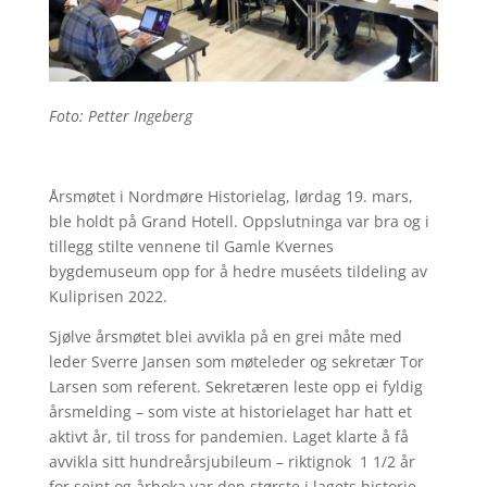
Foto: Petter Ingeberg
Årsmøtet i Nordmøre Historielag, lørdag 19. mars,
ble holdt på Grand Hotell. Oppslutninga var bra og i
tillegg stilte vennene til Gamle Kvernes
bygdemuseum opp for å hedre muséets tildeling av
Kuliprisen 2022.
Sjølve årsmøtet blei avvikla på en grei måte med
leder Sverre Jansen som møteleder og sekretær Tor
Larsen som referent. Sekretæren leste opp ei fyldig
årsmelding – som viste at historielaget har hatt et
aktivt år, til tross for pandemien. Laget klarte å få
avvikla sitt hundreårsjubileum – riktignok 1 1/2 år
for seint og årboka var den største i lagets historie.