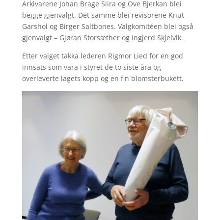
Arkivarene Johan Brage Siira og Ove Bjerkan blei
begge gjenvalgt. Det samme blei revisorene Knut
Garshol og Birger Saltbones. Valgkomitéen blei også
gjenvalgt – Gjøran Storsæther og Ingjerd Skjelvik.
Etter valget takka lederen Rigmor Lied for en god
innsats som vara i styret de to siste åra og
overleverte lagets kopp og en fin blomsterbukett.