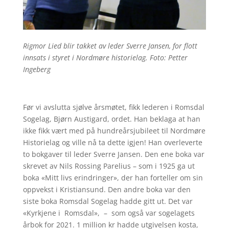
Rigmor Lied blir takket av leder Sverre Jansen, for flott
innsats i styret i Nordmøre historielag. Foto: Petter
Ingeberg
Før vi avslutta sjølve årsmøtet, fikk lederen i Romsdal
Sogelag, Bjørn Austigard, ordet. Han beklaga at han
ikke fikk vært med på hundreårsjubileet til Nordmøre
Historielag og ville nå ta dette igjen! Han overleverte
to bokgaver til leder Sverre Jansen. Den ene boka var
skrevet av Nils Rossing Parelius – som i 1925 ga ut
boka «Mitt livs erindringer», der han forteller om sin
oppvekst i Kristiansund. Den andre boka var den
siste boka Romsdal Sogelag hadde gitt ut. Det var
«Kyrkjene i Romsdal», – som også var sogelagets
årbok for 2021. 1 million kr hadde utgivelsen kosta,