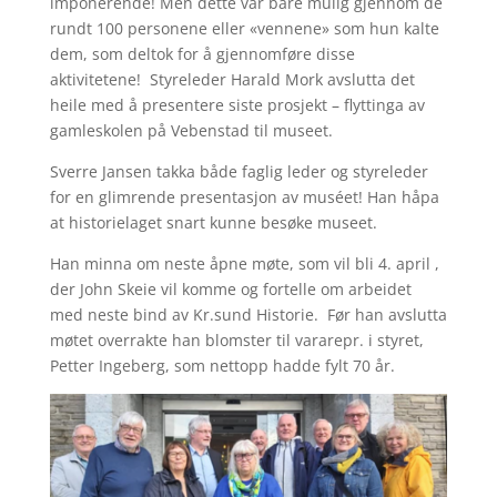
imponerende! Men dette var bare mulig gjennom de
rundt 100 personene eller «vennene» som hun kalte
dem, som deltok for å gjennomføre disse
aktivitetene! Styreleder Harald Mork avslutta det
heile med å presentere siste prosjekt – flyttinga av
gamleskolen på Vebenstad til museet.
Sverre Jansen takka både faglig leder og styreleder
for en glimrende presentasjon av muséet! Han håpa
at historielaget snart kunne besøke museet.
Han minna om neste åpne møte, som vil bli 4. april ,
der John Skeie vil komme og fortelle om arbeidet
med neste bind av Kr.sund Historie. Før han avslutta
møtet overrakte han blomster til vararepr. i styret,
Petter Ingeberg, som nettopp hadde fylt 70 år.