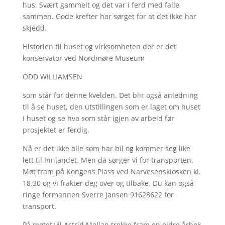
hus. Svært gammelt og det var i ferd med falle
sammen. Gode krefter har sørget for at det ikke har
skjedd.
Historien til huset og virksomheten der er det
konservator ved Nordmøre Museum
ODD WILLIAMSEN
som står for denne kvelden. Det blir også anledning
til å se huset, den utstillingen som er laget om huset
i huset og se hva som står igjen av arbeid før
prosjektet er ferdig.
Nå er det ikke alle som har bil og kommer seg like
lett til Innlandet. Men da sørger vi for transporten.
Møt fram på Kongens Plass ved Narvesenskiosken kl.
18.30 og vi frakter deg over og tilbake. Du kan også
ringe formannen Sverre Jansen 91628622 for
transport.
På møtet vil Astrid Mollan trekke fram en eldre årbok