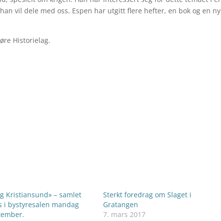
n vil dele med oss. Espen har utgitt flere hefter, en bok og en n
øre Historielag.
g Kristiansund» – samlet
Sterkt foredrag om Slaget i
us i bystyresalen mandag
Gratangen
tember.
7. mars 2017