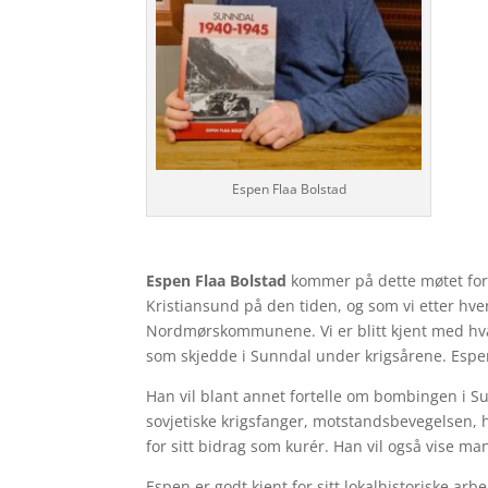
Espen Flaa Bolstad
Espen Flaa Bolstad
kommer på dette møtet for 
Kristiansund på den tiden, og som vi etter hv
Nordmørskommunene. Vi er blitt kjent med hva 
som skjedde i Sunndal under krigsårene. Espen
Han vil blant annet fortelle om bombingen i Su
sovjetiske krigsfanger, motstandsbevegelsen,
for sitt bidrag som kurér. Han vil også vise ma
Espen er godt kjent for sitt lokalhistoriske arb