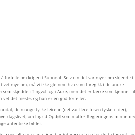
å fortelle om krigen i Sunndal. Selv om det var mye som skjedde i
ert vet mye om, må vi ikke glemme hva som foregikk i de andre
som skjedde i Tingvoll og i Aure, men det er færre som kjenner ti
 vet det meste, og han er en god forteller.
nndal, de mange tyske leirene (det var flere tusen tyskere der),
 hverdagslivet, om Ingrid Opdøl som mottok Regjeringens minneme
nge autentiske bilder.
eid, spesielt om krigen. Han har interessert seg for dette temaet i e