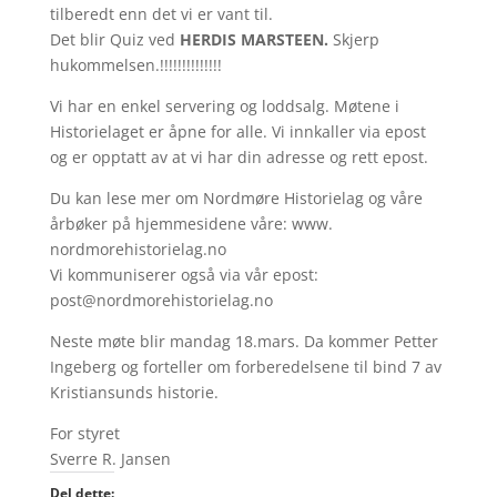
tilberedt enn det vi er vant til.
Det blir Quiz ved
HERDIS MARSTEEN.
Skjerp
hukommelsen.!!!!!!!!!!!!!!
Vi har en enkel servering og loddsalg. Møtene i
Historielaget er åpne for alle. Vi innkaller via epost
og er opptatt av at vi har din adresse og rett epost.
Du kan lese mer om Nordmøre Historielag og våre
årbøker på hjemmesidene våre: www.
nordmorehistorielag.no
Vi kommuniserer også via vår epost:
post@nordmorehistorielag.no
Neste møte blir mandag 18.mars. Da kommer Petter
Ingeberg og forteller om forberedelsene til bind 7 av
Kristiansunds historie.
For styret
Sverre R. Jansen
Del dette: