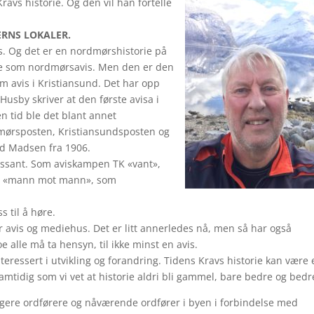
ravs historie. Og den vil han fortelle
ERNS LOKALER.
s. Og det er en nordmørshistorie på
ene som nordmørsavis. Men den er den
om avis i Kristiansund. Det har opp
usby skriver at den første avisa i
en tid ble det blant annet
ørsposten, Kristiansundsposten og
ed Madsen fra 1906.
essant. Som aviskampen TK «vant»,
ler «mann mot mann», som
s til å høre.
or avis og mediehus. Det er litt annerledes nå, men så har også
alle må ta hensyn, til ikke minst en avis.
nteressert i utvikling og forandring. Tidens Kravs historie kan være 
amtidig som vi vet at historie aldri bli gammel, bare bedre og bedr
igere ordførere og nåværende ordfører i byen i forbindelse med