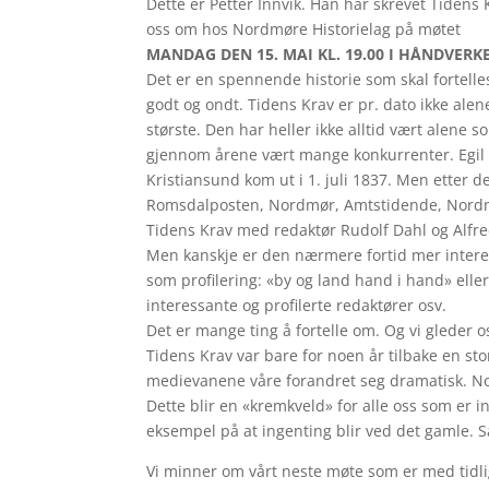
Dette er Petter Innvik. Han har skrevet Tidens K
oss om hos Nordmøre Historielag på møtet
MANDAG DEN 15. MAI KL. 19.00 I HÅNDVERK
Det er en spennende historie som skal fortelle
godt og ondt. Tidens Krav er pr. dato ikke al
største. Den har heller ikke alltid vært alene s
gjennom årene vært mange konkurrenter. Egil H
Kristiansund kom ut i 1. juli 1837. Men etter d
Romsdalposten, Nordmør, Amtstidende, Nordm
Tidens Krav med redaktør Rudolf Dahl og Alfr
Men kanskje er den nærmere fortid mer inter
som profilering: «by og land hand i hand» el
interessante og profilerte redaktører osv.
Det er mange ting å fortelle om. Og vi gleder os
Tidens Krav var bare for noen år tilbake en st
medievanene våre forandret seg dramatisk. Noe 
Dette blir en «kremkveld» for alle oss som er i
eksempel på at ingenting blir ved det gamle. S
Vi minner om vårt neste møte som er med tidl