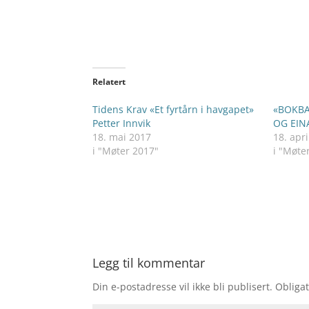
Relatert
Tidens Krav «Et fyrtårn i havgapet»
«BOKBA
Petter Innvik
OG EIN
18. mai 2017
18. apri
i "Møter 2017"
i "Møte
Legg til kommentar
Din e-postadresse vil ikke bli publisert.
Obligat