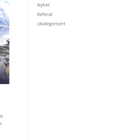
Nyhet
Referat
Ukategorisert
et
e.