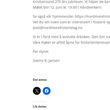
Kristiansund 275 års jubileum. Vi håper de kan
Møtet blir 12. juni kl. 19.00 i Håndverkern.
Se også vår hjemmeside: https://nordmorehis
Vet du om noen som er interessert i historie o
post@nordmorehistorielag.no
Vi er i ferd med å avslutte årboken. Den blir m
Våre møter er alltid åpne for historieinteresser
For styret
Sverre R. Jansen
Del dette:
Lik dette: