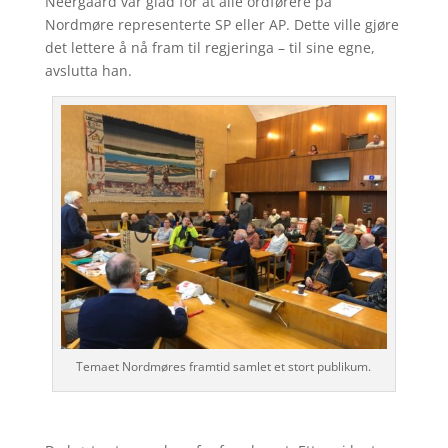
Neergaard var glad for at alle ordførere på
Nordmøre representerte SP eller AP. Dette ville gjøre
det lettere å nå fram til regjeringa – til sine egne,
avslutta han.
Temaet Nordmøres framtid samlet et stort publikum.