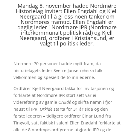
Mandag 8. november hadde Nordmøre
Historielag invitert Ellen Engdahl og Kjell
Neergaard til å gi oss noen tanker om
Nordmøres framtid. Ellen Engdahl er
daglig leder i Nordmøre IPR (Nordmøre
interkommunalt politisk råd) og Kjell
Neergaard, ordfører i Kristiansund, er
valgt til politisk leder.
Nærmere 70 personer hadde møtt fram, da
historielagets leder Sverre Jansen ønska folk
velkommen og spesielt de to innlederne.
Ordfører Kjell Neergaard takka for invitasjonen og
forklarte at Nordmøre IPR stort sett var ei
videreføring av gamle
Orkidé
og skifta namn i fjor
haust til IPR.
Orkidé
starta for 31 år sida og den
første lederen – tidligere ordfører Einar Lund fra
Tingvoll, satt faktisk i salen! Ellen Engdahl forklarte at
alle de 8 nordmørsordførerne utgjorde IPR og de