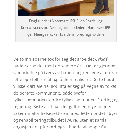
Daglig leder i Nordmøre IPR, Ellen Engdal, og
Kristiansunds ordfører og politisk leder i Nordmøre IPR,
Kjell Neergaard, var kveldens foredragsholdere.
De to innlederne tok for seg det arbeidet
Orkidé
hadde arbeidet med de seinere åra. Det er gjennom
samarbeide på tvers av kommunegrensene at en kan
løfte opp felles mål og få dem realisert. Dette hadde
vi ikke klart aleine! IPR uttaler seg på vegne av folket i
de berørte kommunene, både ovafor
fylkeskommunen, andre fylkeskommuner, Storting og
regjering. Siste året har det gått med mye tid med
saker innafor helsesektoren, med fødetilbudet i byen
og rehabiliteringstilbudet i Aure. Uten et samla
engasjement på Nordmøre, hadde vi neppe fått