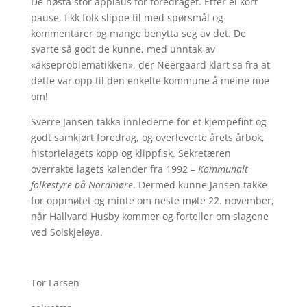
De høsta stor applaus for foredraget. Etter ei kort
pause, fikk folk slippe til med spørsmål og
kommentarer og mange benytta seg av det. De
svarte så godt de kunne, med unntak av
«akseproblematikken», der Neergaard klart sa fra at
dette var opp til den enkelte kommune å meine noe
om!
Sverre Jansen takka innlederne for et kjempefint og
godt samkjørt foredrag, og overleverte årets årbok,
historielagets kopp og klippfisk. Sekretæren
overrakte lagets kalender fra 1992 –
Kommunalt
folkestyre på Nordmøre
. Dermed kunne Jansen takke
for oppmøtet og minte om neste møte 22. november,
når Hallvard Husby kommer og forteller om slagene
ved Solskjeløya.
Tor Larsen