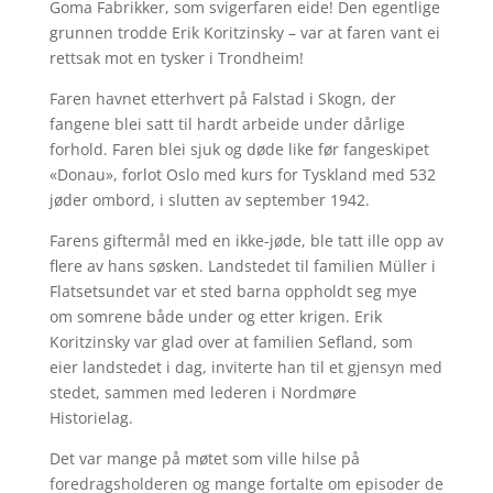
Goma Fabrikker, som svigerfaren eide! Den egentlige
grunnen trodde Erik Koritzinsky – var at faren vant ei
rettsak mot en tysker i Trondheim!
Faren havnet etterhvert på Falstad i Skogn, der
fangene blei satt til hardt arbeide under dårlige
forhold. Faren blei sjuk og døde like før fangeskipet
«Donau», forlot Oslo med kurs for Tyskland med 532
jøder ombord, i slutten av september 1942.
Farens giftermål med en ikke-jøde, ble tatt ille opp av
flere av hans søsken. Landstedet til familien Müller i
Flatsetsundet var et sted barna oppholdt seg mye
om somrene både under og etter krigen. Erik
Koritzinsky var glad over at familien Sefland, som
eier landstedet i dag, inviterte han til et gjensyn med
stedet, sammen med lederen i Nordmøre
Historielag.
Det var mange på møtet som ville hilse på
foredragsholderen og mange fortalte om episoder de