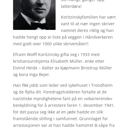
latterdøra!
Koritzinskyfamilien har vært
vant til at nær ingen skriver
namnet deres riktig og han
hadde hengt opp ei liste på veggen i Håndverkeren
med godt over 1000 ulike skrivemåter!!
Efraim Wolff Koritzinsky gifta seg i 1933 med
kristiansundsjenta Elisabeth Müller, enke etter
Eivind Heide – datter av kjøpmann Brostrup Müller
og kona Inga Bejer.
Han fikk jobb som leder ved sykehuset i Trondheim
og de flytta dit. Foredragsholderen fortalte at de
nazistiske myndighetene fant på en «vikarierende»
beskyldning for å arrestere faren 1. desember 1941,
for det passa seg ikke at en jøde hadde en slik
framstående stilling i samfunnet. Grunnlaget for
arrestasjonen var at han hadde hamstret B-såpe fra