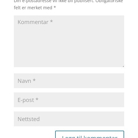
Din e-postadresse vil ikke bli publisert.
Obligatoriske
felt er merket med
*