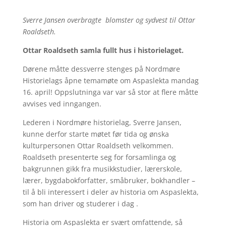
Sverre Jansen overbragte blomster og sydvest til Ottar
Roaldseth.
Ottar Roaldseth samla fullt hus i historielaget.
Dørene måtte dessverre stenges på Nordmøre
Historielags åpne temamøte om Aspaslekta mandag
16. april! Oppslutninga var var så stor at flere måtte
avvises ved inngangen.
Lederen i Nordmøre historielag, Sverre Jansen,
kunne derfor starte møtet før tida og ønska
kulturpersonen Ottar Roaldseth velkommen.
Roaldseth presenterte seg for forsamlinga og
bakgrunnen gikk fra musikkstudier, lærerskole,
lærer, bygdabokforfatter, småbruker, bokhandler –
til å bli interessert i deler av historia om Aspaslekta,
som han driver og studerer i dag .
Historia om Aspaslekta er svært omfattende, så