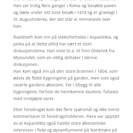
Han var trolig flere ganger i Roma og besøkte paven
og døde under sitt siste besøk i 1474 og er gravlagt i
St. Augustinkirka, der det står ei minnetavle over
han.
Roaldseth kom inn på slektsforholda i Aspaslekta, og
peika på at dette alltid har vært et stort
diskusjonstema. Han viste bl.a. til Finn Oldervik fra
Mjosundet, som en viktig deltaker i denne
diskusjonen.
Han kom også inn på den store brannen i 1804, som
ødela de flotte bygningene på garden, men som også
raserte gardens økonomi. For i tillegg til alle
bygningene, forliste de heimkomne skutene, fullasta
med innkjøpte varer.
Etter foredraget kom det flere spørsmål og ikke minst
kommentarer til foredragsholderen. Flere var opptatt
av at Aspaslekta også hadde store økonomiske
interesser i fiske og øysamfunnene på Nordmøre på