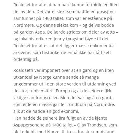
Roaldset fortalte at han bare kunne formidle en liten
del av den. Det var ei slekt som hadde en posisjon i
samfunnet på 1400 tallet, som var enestående på
Nordmøre. Og denne slekta kom – og delvis bodde
på garden Aspa. De lærde strides om deler av ætta –
og lokalhistorikeren Jonny Lyngstad føyde til det
Roaldset fortalte – at det ligger masse dokumenter i
arkivene, som historikerne ennå ikke har fått sett
ordentlig på.
Roaldseth var imponert over at en gard og en liten
utkantdel av Norge kunne sende så mange
ungdommer ut i den store verden til utdanning ved
de store universitet i Europa og at de seinere fikk
viktige samfunnsroller. Men det var også en gard,
som eide en masse garder rundt om på Nordmøre,
slik at de hadde en god økonomi.
Han hadde de seinere åra fulgt en av de kjente
Aspapersonene på 1400 tallet – Olav Trondsen, som
blei erkebiskop i Norge, til tross for sterk motstand.