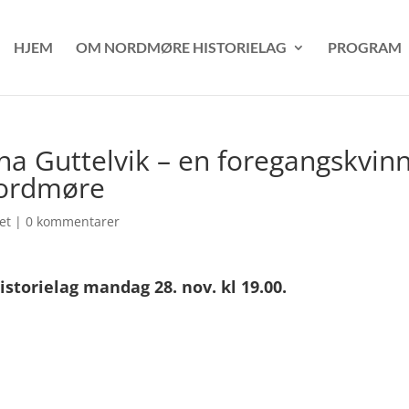
HJEM
OM NORDMØRE HISTORIELAG
PROGRAM
na Guttelvik – en foregangskvin
Nordmøre
et
|
0 kommentarer
torielag mandag 28. nov. kl 19.00.