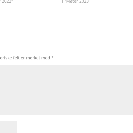
r 2022"
i "Møter 2023"
oriske felt er merket med
*