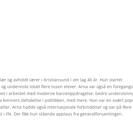
r og avholdt lærer i Kristiansund i om lag 40 år. Hun startet
og underviste totalt flere tusen elever. Arna var også en fore­gangs
net i arbeidet med moderne barne­oppdragelse, bedre under­visnin
v kvinners deltakelse i politikken, med mere. Hun var en svært po
teller. Arna hadde også internasjonale forbindelser og var på flere
st i FN. Der fikk hun stående applaus fra generalforsamlingen.