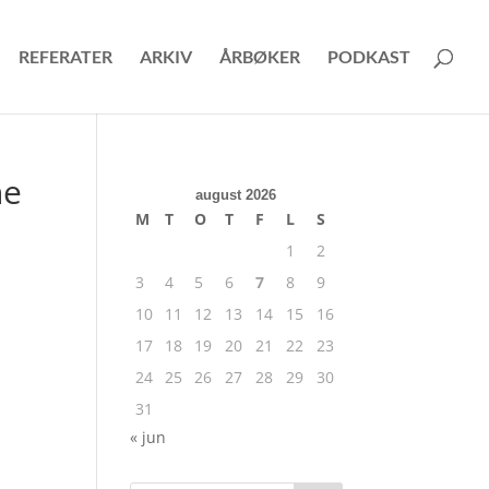
REFERATER
ARKIV
ÅRBØKER
PODKAST
ne
august 2026
M
T
O
T
F
L
S
1
2
3
4
5
6
7
8
9
10
11
12
13
14
15
16
17
18
19
20
21
22
23
24
25
26
27
28
29
30
31
« jun