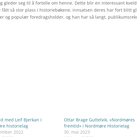
g gleder seg til å fortelle om henne. Dette blir en interessant kvel
tt så stor plass i historiebøkene, innsatsen deres har fort blitt g
ler og populær foredragsholder, og han har så langt, publikums­rek
ld med Leif Bjerkan i
Ottar Brage Guttelvik, «Nordmøres
e historielag
fremtid» i Nordmøre Historielag
vember 2022
30. mai 2023