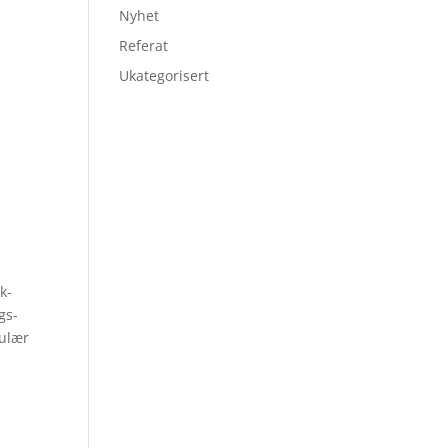
Nyhet
Referat
Ukategorisert
k­
gs­
pulær