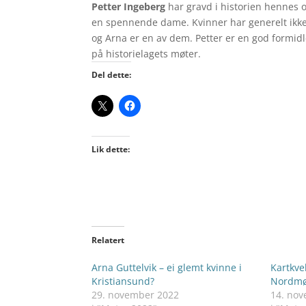
Petter Ingeberg
har gravd i historien hennes o
en spennende dame. Kvinner har generelt ikke få
og Arna er en av dem. Petter er en god formid
på historielagets møter.
Del dette:
Lik dette:
Relatert
Arna Guttelvik – ei glemt kvinne i
Kartkve
Kristiansund?
Nordmør
29. november 2022
14. no