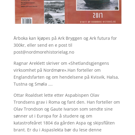
Årboka kan kjøpes på Ark Bryggen og Ark futura for
300kr, eller send en e post til
post@nordmorehistorielag.no
Ragnar Areklett skriver om «Shetlandsgjengens
virksomhet på Nordmøre».Han forteller om
Englandsfarten og om hendelsene på Kvisvik, Halsa,
Tustna og Smøla ….
Ottar Roaldset lette etter Aspabispen Olav
Trondsens grav i Roma og fant den. Han forteller om
Olav Trondson og Gaute Ivarson som sendte sine
sønner ut i Europa for å studere og om
katastrofeåret 1804 da gården Aspa og skipsflåten
brant. Er du i Aspaslekta bør du lese denne