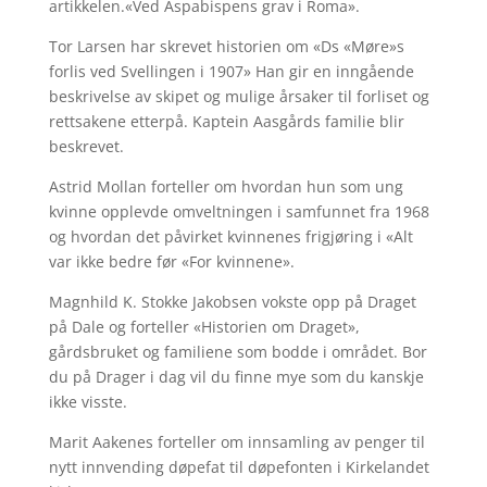
artikkelen.«Ved Aspabispens grav i Roma».
Tor Larsen har skrevet historien om «Ds «Møre»s
forlis ved Svellingen i 1907» Han gir en inngående
beskrivelse av skipet og mulige årsaker til forliset og
rettsakene etterpå. Kaptein Aasgårds familie blir
beskrevet.
Astrid Mollan forteller om hvordan hun som ung
kvinne opplevde omveltningen i samfunnet fra 1968
og hvordan det påvirket kvinnenes frigjøring i «Alt
var ikke bedre før «For kvinnene».
Magnhild K. Stokke Jakobsen vokste opp på Draget
på Dale og forteller «Historien om Draget»,
gårdsbruket og familiene som bodde i området. Bor
du på Drager i dag vil du finne mye som du kanskje
ikke visste.
Marit Aakenes forteller om innsamling av penger til
nytt innvending døpefat til døpefonten i Kirkelandet