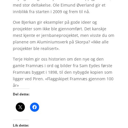
med stor deltakelse. Ole Eimund Øverland gir et
innblikk fra starten i 2009 og frem til nå.
Ove Bjerkan gir eksempler på gode ideer og
prosjekter som ikke ble gjennomført. Det kanskje
mest kjente er jernbaneprosjektet, men visste du om
planene om Aluminiumsverk på Skorpa? «Ikke alle
prosjekter ble realisert».
Terje Holm gir oss historien om den nye og den
gamle Framnæs i ord og bilder fra Sam Eydes første
Framnæs bygget i 1898, til den nybygde kopien som
ligger ved Piren. «Flaggskipet Framnæs gjennom 100
år»
Del dette:
Lik dette: