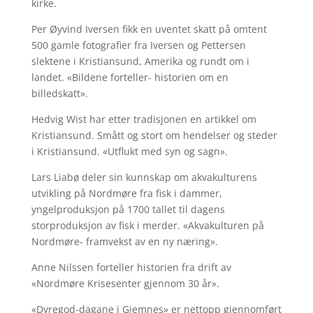
kirke.
Per Øyvind Iversen fikk en uventet skatt på omtent
500 gamle fotografier fra Iversen og Pettersen
slektene i Kristiansund, Amerika og rundt om i
landet. «Bildene forteller- historien om en
billedskatt».
Hedvig Wist har etter tradisjonen en artikkel om
Kristiansund. Smått og stort om hendelser og steder
i Kristiansund. «Utflukt med syn og sagn».
Lars Liabø deler sin kunnskap om akvakulturens
utvikling på Nordmøre fra fisk i dammer,
yngelproduksjon på 1700 tallet til dagens
storproduksjon av fisk i merder. «Akvakulturen på
Nordmøre- framvekst av en ny næring».
Anne Nilssen forteller historien fra drift av
«Nordmøre Krisesenter gjennom 30 år».
«Dyregod-dagane i Gjemnes» er nettopp gjennomført