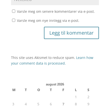
Varsle meg om senere kommentarer via e-post.
Varsle meg om nye innlegg via e-post.
This site uses Akismet to reduce spam.
Learn how
your comment data is processed.
august 2026
M
T
O
T
F
L
S
1
2
3
4
5
6
7
8
9