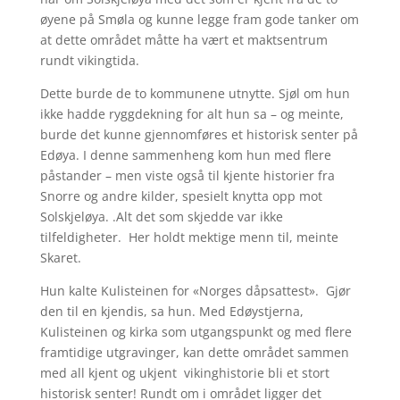
øyene på Smøla og kunne legge fram gode tanker om
at dette området måtte ha vært et maktsentrum
rundt vikingtida.
Dette burde de to kommunene utnytte. Sjøl om hun
ikke hadde ryggdekning for alt hun sa – og meinte,
burde det kunne gjennomføres et historisk senter på
Edøya. I denne sammenheng kom hun med flere
påstander – men viste også til kjente historier fra
Snorre og andre kilder, spesielt knytta opp mot
Solskjeløya. .Alt det som skjedde var ikke
tilfeldigheter. Her holdt mektige menn til, meinte
Skaret.
Hun kalte Kulisteinen for «Norges dåpsattest». Gjør
den til en kjendis, sa hun. Med Edøystjerna,
Kulisteinen og kirka som utgangspunkt og med flere
framtidige utgravinger, kan dette området sammen
med all kjent og ukjent vikinghistorie bli et stort
historisk senter! Rundt om i området ligger det