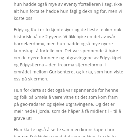
hun hadde også mye av eventyrfortelleren i seg. Ikke
alt hun fortalte hadde hun faglig dekning for, men vi
koste oss!
Edøy og Kuli er to kjente øyer og de fleste tenker nok
historisk på de 2 øyene. Vi fikk høre en del av «vår
barnelærdom», men hun hadde også mye nyere
kunnskap å fortelle om. Det var spennende å høre
om de nyere funnene og utgravingene av Edøyskipet
og Edøystjerna – den trearma stjerneforma i
området mellom Gurisenteret og kirka, som hun viste
oss på skjermen.
Hun forklarte at det også var spennende for henne
og folk på Smøla å være vitne tit det som kom fram
på geo-radaren og sjølve utgravingene. Og det er
meir nede i jorda, som de håper å få midler til – til å
grave ut!
Hun klarte også å sette sammen kunnskapen hun
har om Solskjeløya med det som er kjent fra de to