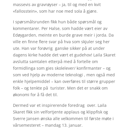
massevis av gravrøyser – ja, til og med en kvit
«fallosstein», som har noe med sola å gjøre.
I spørsmålsrunden fikk hun både spørsmål og
kommentarer. Per Halse, som hadde vært eier av
Edøygarden, meinte en burde grave meir i jorda. Da
ville en finne flere svar på hva som skjuler seg her
ute. Han var forøvrig ganske sikker på at under
dagens kirke hadde det vært et gudehov! Laila Skaret
avslutta samtalen etterpå med å fortelle om
formidlinga som gies skolelever/ konfirmanter – og
som ved hjelp av moderne teknologi , men også med
enkle hjelpemiddel – kan overføres til større grupper
folk – og tenkte på turister. Men det er snakk om
økonomi for å få det til.
Dermed var et inspirerende foredrag over. Laila
Skaret fikk sin velfortjente applaus og klippfisk og
Sverre Jansen ønska alle velkommen til første møte i
vårsemesteret – mandag 13. januar.