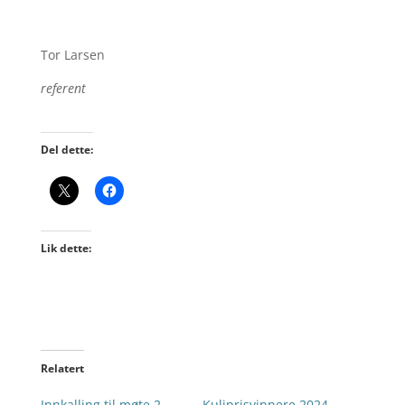
Tor Larsen
referent
Del dette:
Lik dette:
Relatert
Innkalling til møte 2.
Kuliprisvinnere 2024,