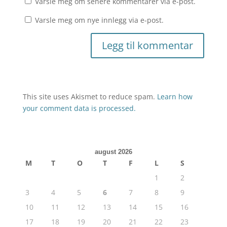
Varsle meg om senere kommentarer via e-post.
Varsle meg om nye innlegg via e-post.
This site uses Akismet to reduce spam.
Learn how
your comment data is processed.
august 2026
M
T
O
T
F
L
S
1
2
3
4
5
6
7
8
9
10
11
12
13
14
15
16
17
18
19
20
21
22
23