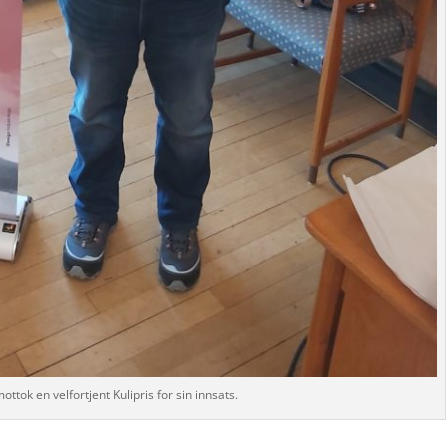
ottok en velfortjent Kulipris for sin innsats.