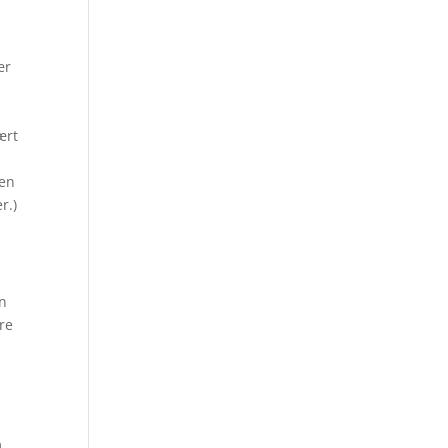
ær
ært
 en
r.)
en
dre
m