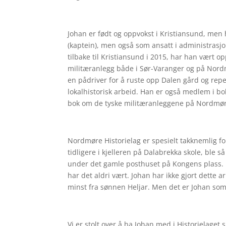
Johan er født og oppvokst i Kristiansund, men
(kaptein), men også som ansatt i administrasj
tilbake til Kristiansund i 2015, har han vært op
militæranlegg både i Sør-Varanger og på Nordm
en pådriver for å ruste opp Dalen gård og rep
lokalhistorisk arbeid. Han er også medlem i bo
bok om de tyske militæranleggene på Nordmør
Nordmøre Historielag er spesielt takknemlig fo
tidligere i kjelleren på Dalabrekka skole, ble så 
under det gamle posthuset på Kongens plass. Nå
har det aldri vært. Johan har ikke gjort dette a
minst fra sønnen Heljar. Men det er Johan som 
Vi er stolt over å ha Johan med i Historielaget