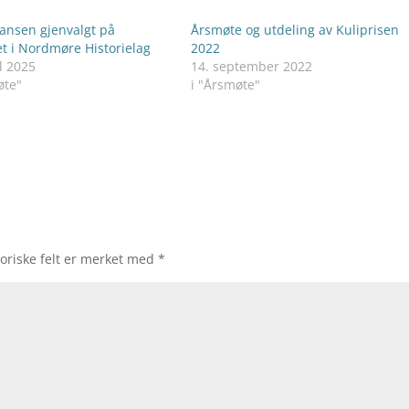
Jansen gjenvalgt på
Årsmøte og utdeling av Kuliprisen
t i Nordmøre Historielag
2022
l 2025
14. september 2022
øte"
i "Årsmøte"
oriske felt er merket med
*