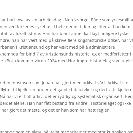
 har hatt mye av sin arbeidsdag i Nord-Norge. Både som yrkesmilit
onen ved Kirkenes sykehus. I hele denne tiden og etter at han kom
ptatt av lokalhistorie. Han har blant annet kartlagt tidligere tyske
øre, han har vært med på skrive flere krigshistoriske bøker, har v
erbanen i Kristiansund og har vært med på å administrere
knemnda for bind 7 av Kristiansunds historie, og er medforfatter i
e. (Boka kommer våren 2024 med Nordmøre Historielag som utgive
r den innstasen som Johan har gjort med arkivet vårt. Arkivet sto
flyttet til kjelleren under det gamle biblioteket og derfra til kjeller
 har vi et flott arkiv, det er ryddig og systematisk organisert. Be
rbeidet alene. Han har fått bistand fra andre i Historielaget og ikke
har gjort det meste, og det er han som har hatt regien.
 sitt styre som en aktiv, pålitelig medarbeider med stor kunnskap o