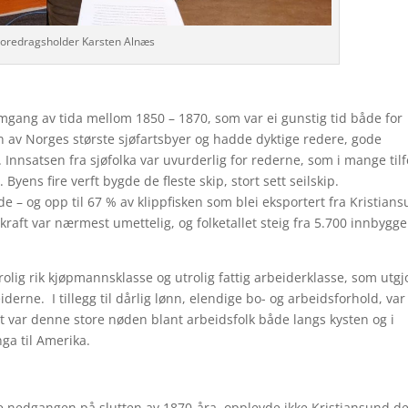
Foredragsholder Karsten Alnæs
gang av tida mellom 1850 – 1870, som var ei gunstig tid både for
n av Norges største sjøfartsbyer og hadde dyktige redere, gode
k. Innsatsen fra sjøfolka var uvurderlig for rederne, som i mange tilf
Byens fire verft bygde de fleste skip, stort sett seilskip.
 – og opp til 67 % av klippfisken som blei eksportert fra Kristians
skraft var nærmest umettelig, og folketallet steig fra 5.700 innbygg
trolig rik kjøpmannsklasse og utrolig fattig arbeiderklasse, som utg
derne. I tillegg til dårlig lønn, elendige bo- og arbeidsforhold, var
t var denne store nøden blant arbeidsfolk både langs kysten og i
ga til Amerika.
 nedgangen på slutten av 1870-åra, opplevde ikke Kristiansund d