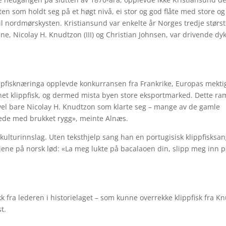
rten som holdt seg på et høgt nivå, ei stor og god flåte med store og
til nordmørskysten. Kristiansund var enkelte år Norges tredje størs
ne, Nicolay H. Knudtzon (III) og Christian Johnsen, var drivende dyk
ippfisknæringa opplevde konkurransen fra Frankrike, Europas mekti
net klippfisk, og dermed mista byen store eksportmarked. Dette r
vel bare Nicolay H. Knudtzon som klarte seg – mange av de gamle
nede med brukket rygg», meinte Alnæs.
 kulturinnslag. Uten teksthjelp sang han en portugisisk klippfisksa
linjene på norsk lød: «La meg lukte på bacalaoen din, slipp meg inn 
k fra lederen i historielaget – som kunne overrekke klippfisk fra Kn
t.