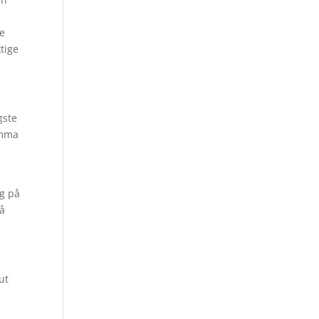
te
tige
gste
amma
ng på
på
ut