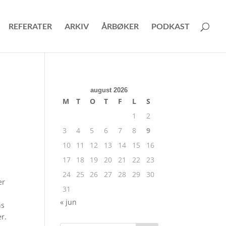
REFERATER
ARKIV
ÅRBØKER
PODKAST
august 2026
M
T
O
T
F
L
S
1
2
3
4
5
6
7
8
9
10
11
12
13
14
15
16
17
18
19
20
21
22
23
24
25
26
27
28
29
30
er
31
« jun
ns
r.