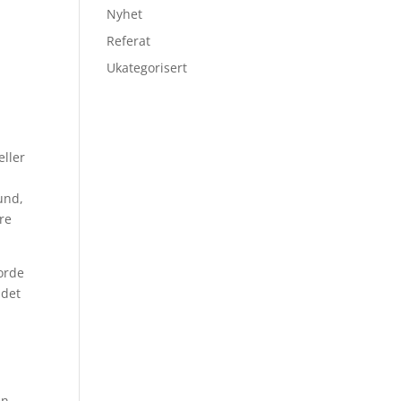
Nyhet
Referat
Ukategorisert
eller
und,
ere
jorde
 det
en