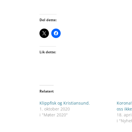
Del dette:
Lik dette:
Relatert
Klippfisk og Kristiansund.
Korona’n
1. oktober 2020
oss ikk
i "Møter 2020"
18. apri
i "Nyhe