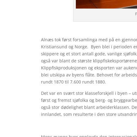
Alnæs tok først forsamlinga med på en gjennom
Kristiansund og Norge. Byen blei i perioden e
skippere og et stort antall gode, vanlige sjøfol
også var blant de største klippfiskeksportørene. 
Klippfiskproduksjonen og eksporten var aukende
blei utskipa av byens flåte. Behovet for arbeid
rundt 1870 til 7.600 rundt 1880.
Det var en svært stor klasseforskjell i byen – u
først og fremst sjøfolka og berg- og bryggearbei
også stor dødelighet blant arbeiderklassen. De
innlandet, som resulterte i den store utvandrin
Mens mange byer opplevde den internasjonale