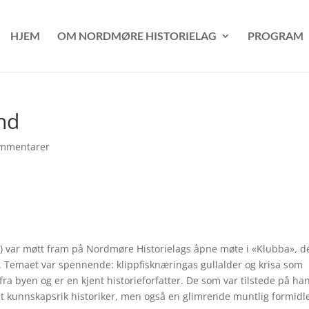
HJEM
OM NORDMØRE HISTORIELAG
PROGRAM
und
ommentarer
r) var møtt fram på Nordmøre Historielags åpne møte i «Klubba», d
. Temaet var spennende: klippfisknæringas gullalder og krisa som
 fra byen og er en kjent historieforfatter. De som var tilstede på ha
t kunnskapsrik historiker, men også en glimrende muntlig formidle