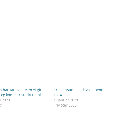
 har tatt oss. Men vi gir
Kristiansunds eidsvollsmenn i
e og kommer sterkt tilbake!
1814.
l 2020
4. januar 2021
t"
i "Møter 2020"