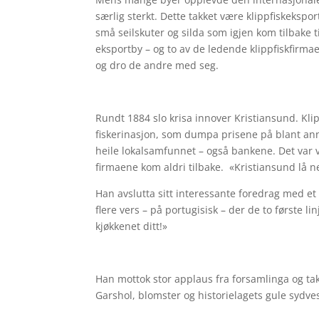
særlig sterkt. Dette takket være klippfiskekspo
små seilskuter og silda som igjen kom tilbake 
eksportby – og to av de ledende klippfiskfirmae
og dro de andre med seg.
Rundt 1884 slo krisa innover Kristiansund. Kl
fiskerinasjon, som dumpa prisene på blant an
heile lokalsamfunnet – også bankene. Det var 
firmaene kom aldri tilbake. «Kristiansund lå 
Han avslutta sitt interessante foredrag med et
flere vers – på portugisisk – der de to første 
kjøkkenet ditt!»
Han mottok stor applaus fra forsamlinga og tak
Garshol, blomster og historielagets gule sydves