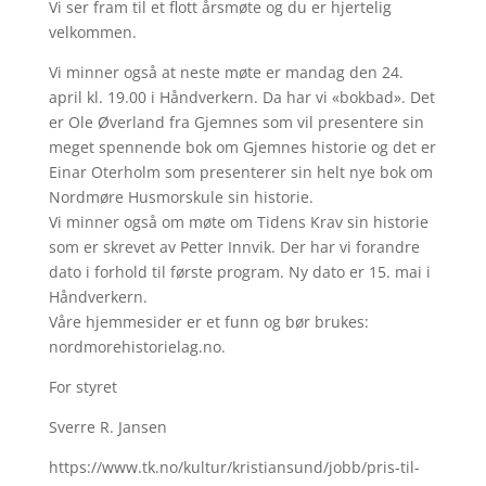
Vi ser fram til et flott årsmøte og du er hjertelig
velkommen.
Vi minner også at neste møte er mandag den 24.
april kl. 19.00 i Håndverkern. Da har vi «bokbad». Det
er Ole Øverland fra Gjemnes som vil presentere sin
meget spennende bok om Gjemnes historie og det er
Einar Oterholm som presenterer sin helt nye bok om
Nordmøre Husmorskule sin historie.
Vi minner også om møte om Tidens Krav sin historie
som er skrevet av Petter Innvik. Der har vi forandre
dato i forhold til første program. Ny dato er 15. mai i
Håndverkern.
Våre hjemmesider er et funn og bør brukes:
nordmorehistorielag.no.
For styret
Sverre R. Jansen
https://www.tk.no/kultur/kristiansund/jobb/pris-til-