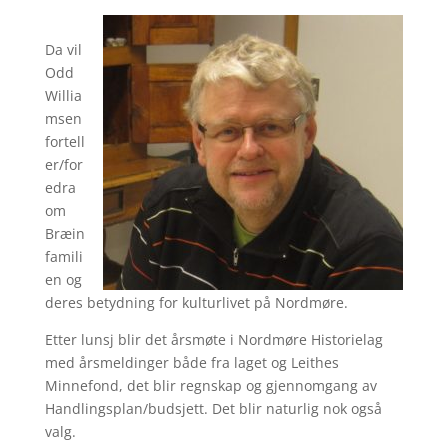
Da vil
Odd
Willia
msen
fortell
er/for
edra
om
Bræin
famili
en og
deres betydning for kulturlivet på Nordmøre.
Etter lunsj blir det årsmøte i Nordmøre Historielag
med årsmeldinger både fra laget og Leithes
Minnefond, det blir regnskap og gjennomgang av
Handlingsplan/budsjett. Det blir naturlig nok også
valg.