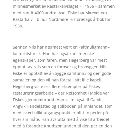
minnesmerket av Rastarkalvslaget – i 1956 – sammen
med rundt 4000 andre. Axel Fiske har skrevet om
Rastarkalv – bl.a. i Nordmøre Historielags årbok for
1954.
Sønnen Nils har nærmest vært en «altmuligmann»
kulturhistorisk. Han har også kunstneriske
egenskaper, som faren, men Hegerberg var mest
opptatt av Nils som en fornyer og brobygger. Nils
Fiske er opptatt av å «bygge samfunn» og den gode
samtalen og den vil han foreta i sitt lille kapell.
Hegerberg viste oss flere eksempler på Fiskes
restaureringsarbeide – der Nøisomhet i Molde var
Fiskes gjennombrudd. Han viste også til Gamle
Angvik Handelssted og Tollboden på Innlandet, som
med svært ulikt utgangspunkt er blitt to perler på
hver sin måte. Han avslutta med å vise til arbeidet
med å forandre Knudtzonlunden til den perlen den