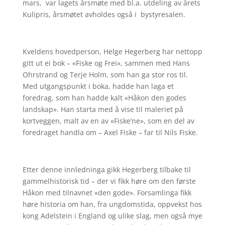
mars, var lagets årsmøte med bl.a. utdeling av årets
Kulipris, årsmøtet avholdes også i bystyresalen.
Kveldens hovedperson, Helge Hegerberg har nettopp
gitt ut ei bok – «Fiske og Frei», sammen med Hans
Ohrstrand og Terje Holm, som han ga stor ros til.
Med utgangspunkt i boka, hadde han laga et
foredrag, som han hadde kalt «Håkon den godes
landskap». Han starta med å vise til maleriet på
kortveggen, malt av en av «Fiske’ne», som en del av
foredraget handla om – Axel Fiske – far til Nils Fiske.
Etter denne innledninga gikk Hegerberg tilbake til
gammelhistorisk tid – der vi fikk høre om den første
Håkon med tilnavnet «den gode». Forsamlinga fikk
høre historia om han, fra ungdomstida, oppvekst hos
kong Adelstein i England og ulike slag, men også mye