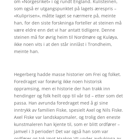
om «Norgesriket» i og rundt England. Kulisteinen,
som også er utgangspunktet på lagets ærespris –
«Kuliprisen», måtte laget se nærmere på, meinte
han, for den siste forskninga forteller at steinen må
være eldre enn det vi har antatt tidligere. Denne
steinen må for øvrig heim til Nordmøre og Kuløya,
ikke noen vits i at den står innlåst i Trondheim,
meinte han.
Hegerberg hadde masse historier om Frei og folket.
Foredraget var forøvrig ikke noen historisk
oppramsing, men ei historie der han trakk inn
hendinger og folk heilt opp til vår tid – etter som det
passa. Han avrunda foredraget med å gi sine
inntrykk av familien Fiske, spesielt Axel og Nils Fiske.
Axel Fiske var landskapsmaler, og trolig den eneste
kunstmaleren han kjente til, som er blitt ordfører –
jamvel i 3 perioder! Det var også han som var
ordfører og tok imot Haakon VII under avdukinga av