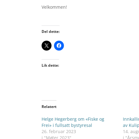
Velkommen!
Del dette:
Lik dette:
Relatert
Helge Hegerberg om «Fiske og
Innkalli
Frei» i fullsatt bystyresal
av Kuli
26. februar 2023
14. aug
i "Møter 2023"
i "Årsm