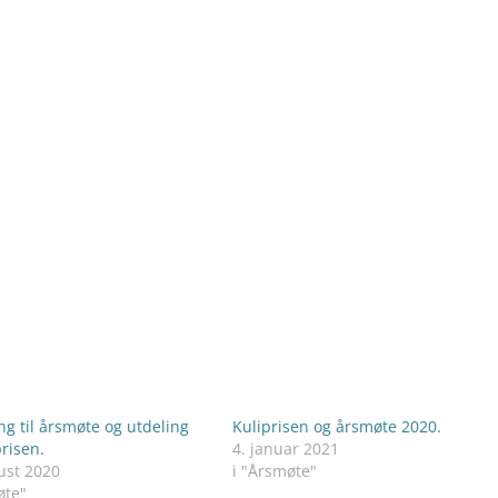
ng til årsmøte og utdeling
Kuliprisen og årsmøte 2020.
prisen.
4. januar 2021
ust 2020
i "Årsmøte"
øte"