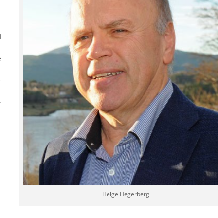
i
e
r
r
n
Helge Hegerberg