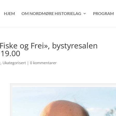
HJEM
OM NORDMØRE HISTORIELAG
PROGRAM
iske og Frei», bystyresalen
 19.00
t
,
Ukategorisert
|
0 kommentarer