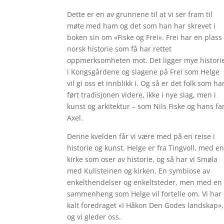
Dette er en av grunnene til at vi ser fram til
møte med ham og det som han har skrevet i
boken sin om «Fiske og Frei». Frei har en plass 
norsk historie som få har rettet
oppmerksomheten mot. Det ligger mye histori
i Kongsgårdene og slagene på Frei som Helge
vil gi oss et innblikk i. Og så er det folk som ha
ført tradisjonen videre, ikke i nye slag, men i
kunst og arkitektur – som Nils Fiske og hans fa
Axel.
Denne kvelden får vi være med på en reise i
historie og kunst. Helge er fra Tingvoll, med e
kirke som oser av historie, og så har vi Smøla
med Kulisteinen og kirken. En symbiose av
enkelthendelser og enkeltsteder, men med en
sammenheng som Helge vil fortelle om. Vi har
kalt foredraget «I Håkon Den Godes landskap»,
og vi gleder oss.