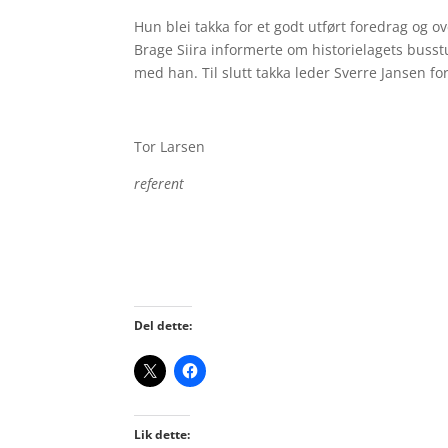
Hun blei takka for et godt utført foredrag og o
Brage Siira informerte om historielagets busstu
med han. Til slutt takka leder Sverre Jansen fo
Tor Larsen
referent
Del dette:
Lik dette: