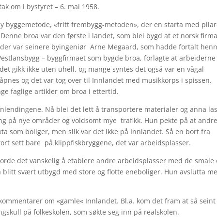
tak om i bystyret – 6. mai 1958.
 ny byggemetode, «fritt frembygg-metoden», der en starta med pila
. Denne broa var den første i landet, som blei bygd at et norsk firm
leder var seinere byingeniør Arne Megaard, som hadde fortalt hen
Vestlansbygg – byggfirmaet som bygde broa, forlagte at arbeiderne
idet gikk ikke uten uhell, og mange syntes det også var en vågal
pnes og det var tog over til Innlandet med musikkorps i spissen.
e faglige artikler om broa i ettertid.
nnlendingene. Nå blei det lett å transportere materialer og anna las
ing på nye områder og voldsomt mye trafikk. Hun pekte på at andr
ta som boliger, men slik var det ikke på Innlandet. Så en bort fra
tort sett bare på klippfiskbryggene, det var arbeidsplasser.
gjorde det vanskelig å etablere andre arbeidsplasser med de smale
a blitt svært utbygd med store og flotte eneboliger. Hun avslutta m
 kommentarer om «gamle« Innlandet. Bl.a. kom det fram at så sein
ngskull på folkeskolen, som søkte seg inn på realskolen.