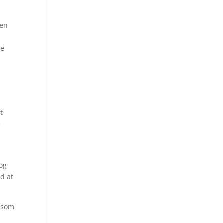
ren
a
ne
t
e
 og
ed at
t som