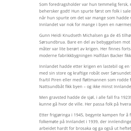
Som foredragsholder var hun temmelig fersk, m
behersker godt! Hun spurte først om folk i sa
når hun spurte om det var mange som hadde v
Innlandet var nok for mange i byen en nærmes
Gunn Heidi Knudseth Michalsen ga de 45 tilhør
Sørsundbrua. Bare en del av bebyggelsen mot
måter var lite berørt av krigen. Her finnes for
moderne fabrikkbygningen Halfdan Backer fikk b
Innlandet hadde etter krigen en lastebil og e
med sin store og kraftige robåt over Sørsundet
fra/til Piren eller med fløttmannen som rodde 
Nattsundbåt fikk byen – og ikke minst Innlandet
Men gravsted hadde de sjøl, i alle fall fra 192
kunne gå hvor de ville. Her passa folk på hve
Etter frigjøringa i 1945, begynte kampen for å f
folkemøte på Innlandet i 1939, der innlending
arbeidet hardt for brosaka og ga også ut heftet 