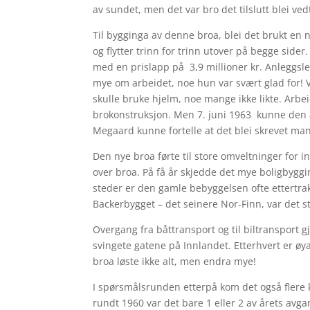
av sundet, men det var bro det tilslutt blei ved
Til bygginga av denne broa, blei det brukt en
og flytter trinn for trinn utover på begge sider
med en prislapp på 3,9 millioner kr. Anleggs
mye om arbeidet, noe hun var svært glad for! 
skulle bruke hjelm, noe mange ikke likte. Arbe
brokonstruksjon. Men 7. juni 1963 kunne den å
Megaard kunne fortelle at det blei skrevet mang
Den nye broa førte til store omveltninger for i
over broa. På få år skjedde det mye boligbygg
steder er den gamle bebyggelsen ofte ettertrak
Backerbygget – det seinere Nor-Finn, var det s
Overgang fra båttransport og til biltransport 
svingete gatene på Innlandet. Etterhvert er øy
broa løste ikke alt, men endra mye!
I spørsmålsrunden etterpå kom det også flere
rundt 1960 var det bare 1 eller 2 av årets avga