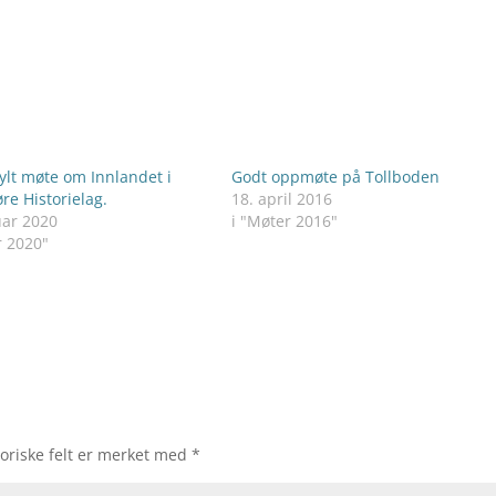
lt møte om Innlandet i
Godt oppmøte på Tollboden
e Historielag.
18. april 2016
uar 2020
i "Møter 2016"
r 2020"
oriske felt er merket med
*