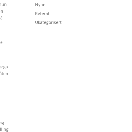
 hun
Nyhet
en
Referat
Så
Ukategorisert
ge
ørga
båten
lag
lling