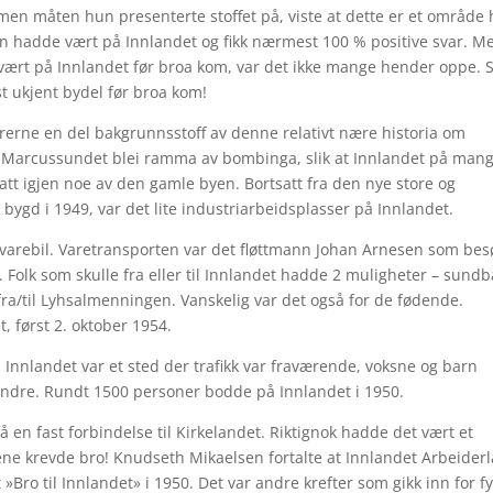
en måten hun presenterte stoffet på, viste at dette er et område
len hadde vært på Innlandet og fikk nærmest 100 % positive svar. M
ært på Innlandet før broa kom, var det ikke mange hender oppe. 
t ukjent bydel før broa kom!
erne en del bakgrunnsstoff av denne relativt nære historia om
 Marcussundet blei ramma av bombinga, slik at Innlandet på man
tsatt igjen noe av den gamle byen. Bortsatt fra den nye store og
ygd i 1949, var det lite industriarbeidsplasser på Innlandet.
n varebil. Varetransporten var det fløttmann Johan Arnesen som bes
. Folk som skulle fra eller til Innlandet hadde 2 muligheter – sund
fra/til Lyhsalmenningen. Vanskelig var det også for de fødende.
, først 2. oktober 1954.
3! Innlandet var et sted der trafikk var fraværende, voksne og barn
randre. Rundt 1500 personer bodde på Innlandet i 1950.
å en fast forbindelse til Kirkelandet. Riktignok hadde det vært et
ene krevde bro! Knudseth Mikaelsen fortalte at Innlandet Arbeider
»Bro til Innlandet» i 1950. Det var andre krefter som gikk inn for fy