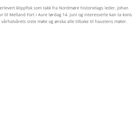
verlevert klippfisk som takk fra Nordmøre historielags leder. Johan
r til Melland Fort i Aure lørdag 14. juni og interesserte kan ta kont
r vårhalvårets siste møte og ønska alle tilbake til haustens møter.