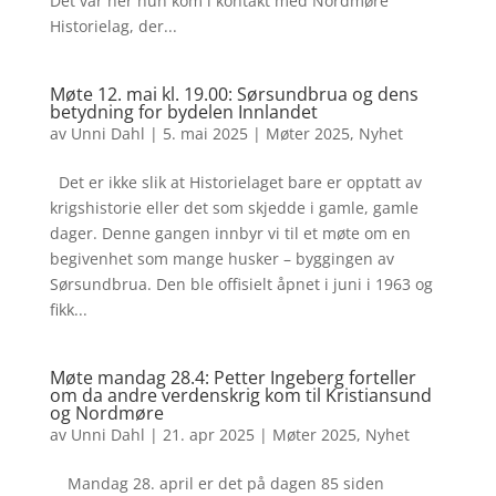
Det var her hun kom i kontakt med Nordmøre
Historielag, der...
Møte 12. mai kl. 19.00: Sørsundbrua og dens
betydning for bydelen Innlandet
av
Unni Dahl
|
5. mai 2025
|
Møter 2025
,
Nyhet
Det er ikke slik at Historielaget bare er opptatt av
krigshistorie eller det som skjedde i gamle, gamle
dager. Denne gangen innbyr vi til et møte om en
begivenhet som mange husker – byggingen av
Sørsundbrua. Den ble offisielt åpnet i juni i 1963 og
fikk...
Møte mandag 28.4: Petter Ingeberg forteller
om da andre verdenskrig kom til Kristiansund
og Nordmøre
av
Unni Dahl
|
21. apr 2025
|
Møter 2025
,
Nyhet
Mandag 28. april er det på dagen 85 siden