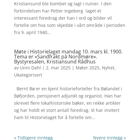
Kristiansund ble bombet og lagt i ruiner. I den
forbindelsen har Petter Ingeberg laget et
interessant foredrag der han i ord og bilder vil
fortelle om hva som skjedde i vårt område i perioden
fra 9. april 1940...
Møte i Historielaget mandag 10. mars kl. 1900.
Tema er «Sandfrakt på Nordmøre».
Bystyresalen, Kristiansund Rådhus
av
Unni Dahl
|
2. mar 2025
|
Møter 2025
,
Nyhet
,
Ukategorisert
Bernt Bø er en kjent historieforteller fra Bølandet i
Bøfjorden, pensjonert adjunkt og organist. Han har
skrevet flere lokalhistoriske bøker, en rekke artikler
og har holdt et stort antall foredrag. Vi har invitert
ham til Historielaget for å fortelle om...
« Tidligere innlegg
Nyere innlegg »