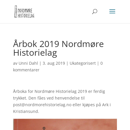
Årbok 2019 Nordmøre
Historielag
av
Unni Dahl
|
3. aug 2019
|
Ukategorisert
|
0
kommentarer
Årboka for Nordmøre Historielag 2019 er ferdig
trykket. Den fåes ved henvendelse til
post@nordmorehistorielag.no eller kjøpes på Ark i
Kristiansund.