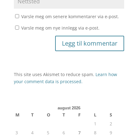
Varsle meg om senere kommentarer via e-post.
Varsle meg om nye innlegg via e-post.
This site uses Akismet to reduce spam.
Learn how
your comment data is processed.
august 2026
M
T
O
T
F
L
S
1
2
3
4
5
6
7
8
9