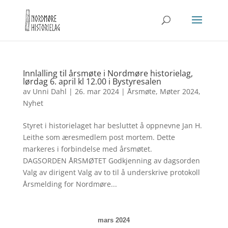
Innlalling til årsmøte i Nordmøre historielag,
lørdag 6. april kl 12.00 i Bystyresalen
av
Unni Dahl
|
26. mar 2024
|
Årsmøte
,
Møter 2024
,
Nyhet
Styret i historielaget har besluttet å oppnevne Jan H.
Leithe som æres­medlem post mortem. Dette
markeres i forbindelse med årsmøtet.
DAGSORDEN ÅRSMØTET Godkjenning av dagsorden
Valg av dirigent Valg av to til å underskrive protokoll
Årsmelding for Nordmøre...
mars 2024