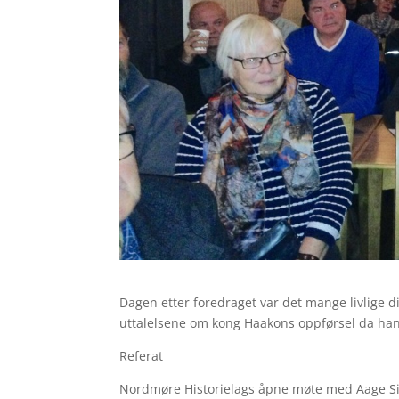
Dagen etter foredraget var det mange livlige d
uttalelsene om kong Haakons oppførsel da han 
Referat
Nordmøre Historielags åpne møte med Aage Siv