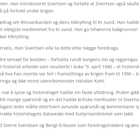
n. Han introduserte Sivertsen og fortalte at Sivertsen også skull
gå på forhold under krigen.
foredrag om Rinnanbanden og dens tilknytting til Kr.sund. Han hadd
 det viktigste medlemmet fra Kr.sund. Han ga tilhørerne bakgrunnen
l tilknytting.
rveis, men Sivertsen ville ta dette etter begge foredraga.
andre temaet for kvelden – forholda rundt kongens nei og regjerngas
historisk arbeide som resulterte i boka ”9. april 1940 – et historis
 hva han meinte var feil i framstillinga av krigen fram til 1990 – ta
eringa og ikke minst utenriksminister Halvdan Koht.
 noe å spise og historielaget hadde sin faste utlodning. Praten gik
stilt mange spørsmål og en del hadde kritiske merknader til Siverts
lagets leder måtte etterhvert avrunde spørsmål og kommentarer o
verrakte historielagets dataveske med Kuliprisemblemet som takk!
d Sverre Svendsen og Bengt Eriksson som foredragsholdere og øn