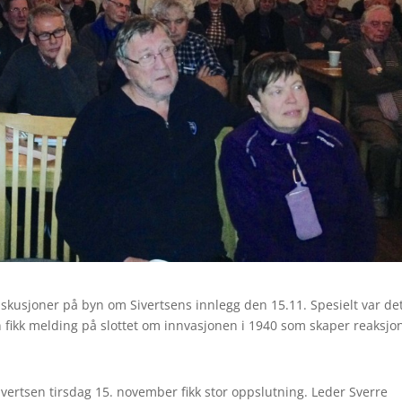
iskusjoner på byn om Sivertsens innlegg den 15.11. Spesielt var de
fikk melding på slottet om innvasjonen i 1940 som skaper reaksjo
ertsen tirsdag 15. november fikk stor oppslutning. Leder Sverre