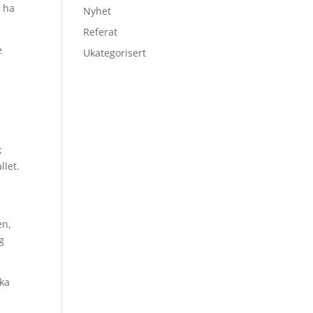
e ha
Nyhet
Referat
e
Ukategorisert
k
llet.
k
en,
g
ska