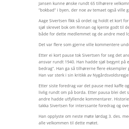
Jansen kunne ønske rundt 65 tilhørere velkomme
”bokbad” i byen, der noe av temaet også ville 
Aage Sivertsen fikk så ordet og holdt et kort 
sjøl skrevet bok om Rinnan og kjente godt til
både for dette medlemmet og de andre med loka
Det var flere som gjerne ville kommentere unde
Etter ei kort pause tok Sivertsen for seg det 
ansvar rundt 1940. Han hadde sjøl begynt på et 
bedrag”. Han ga så tilhørerne flere eksempler på
Han var sterk i sin kritikk av Nygårdsvoldsregj
Etter siste foredrag var det pause med kaffe og
livlig rundt om på borda. Etter pausa blei det 
andre hadde utfyllende kommentarer. Historie
takka Sivertsen for interssante foredrag og o
Han opplyste om neste møte lørdag 3. des. me
alle velkommen til dette møtet.