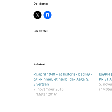
Del dette:
Lik dette:
Relatert
«9.april 1940 – et historisk bedrag»
BJØRN 
og «Rinnan, et nærbilde» Aage G.
KRISTI
Sivertsen
5. nov
7. november 2016
i "Møte
i "Møter 2016"